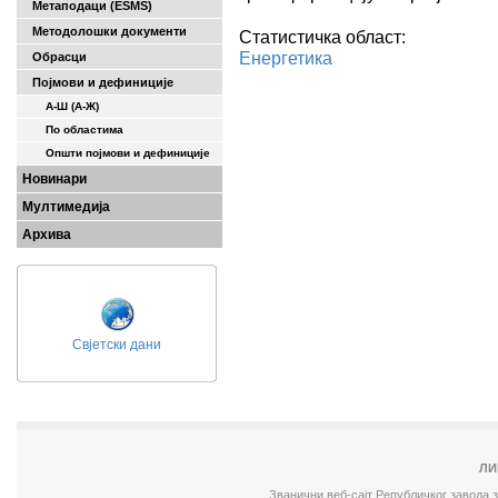
Метаподаци (ESMS)
Методолошки документи
Статистичка област:
Енергетика
Обрасци
Појмови и дефиниције
А-Ш (A-Ж)
По областима
Општи појмови и дефиниције
Новинари
Мултимедија
Архива
Свјетски дани
ЛИ
Званични веб-сајт Републичког завода 