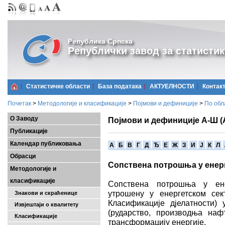
Република Српска
Републички завод за статистик
Статистичке области
Базa података
АКТУЕЛНОСТИ
Контак
Почетак
>
Методологије и класификације
>
Појмови и дефиниције
>
По обл
О Заводу
Појмови и дефиниције А-Ш (
Публикације
Календар публиковања
A
Б
В
Г
Д
Ђ
Е
Ж
З
И
Ј
К
Л
Обрасци
Сопствена потрошња у енер
Методологије и
класификације
Сопствена потрошња у енер
утрошену у енергетском сек
Знакови и скраћенице
Класификације дјелатности)
Извјештаји о квалитету
(рударство, производња наф
Класификације
трансформацију енергије.