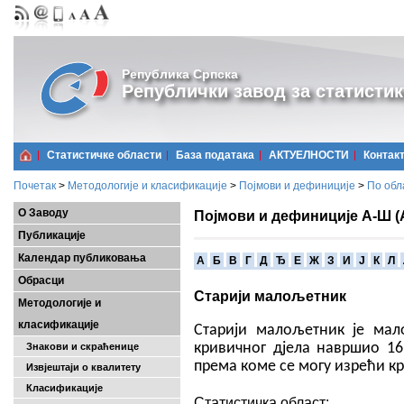
Република Српска
Републички завод за статистик
Статистичке области
Базa података
АКТУЕЛНОСТИ
Контак
Почетак
>
Методологије и класификације
>
Појмови и дефиниције
>
По обл
О Заводу
Појмови и дефиниције А-Ш (
Публикације
Календар публиковања
A
Б
В
Г
Д
Ђ
Е
Ж
З
И
Ј
К
Л
Обрасци
Старији малољетник
Методологије и
класификације
Старији малољетник је мал
Знакови и скраћенице
кривичног дјела навршио 16
према коме се могу изрећи кр
Извјештаји о квалитету
Класификације
Статистичка област: