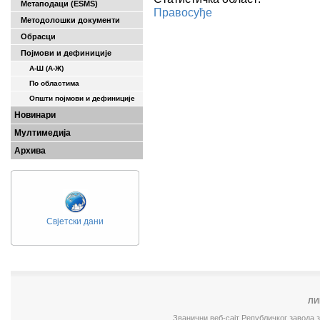
Метаподаци (ESMS)
Правосуђе
Методолошки документи
Обрасци
Појмови и дефиниције
А-Ш (A-Ж)
По областима
Општи појмови и дефиниције
Новинари
Мултимедија
Архива
Свјетски дани
ЛИ
Званични веб-сајт Републичког завода 