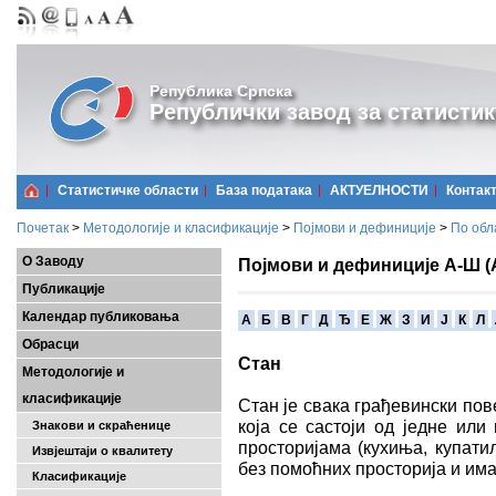
Република Српска
Републички завод за статистик
Статистичке области
Базa података
АКТУЕЛНОСТИ
Контак
Почетак
>
Методологије и класификације
>
Појмови и дефиниције
>
По обл
О Заводу
Појмови и дефиниције А-Ш (
Публикације
Календар публиковања
A
Б
В
Г
Д
Ђ
Е
Ж
З
И
Ј
К
Л
Обрасци
Стан
Методологије и
класификације
Стан је свака грађевински по
која се састоји од једне ил
Знакови и скраћенице
просторијама (кухиња, купатил
Извјештаји о квалитету
без помоћних просторија и има
Класификације