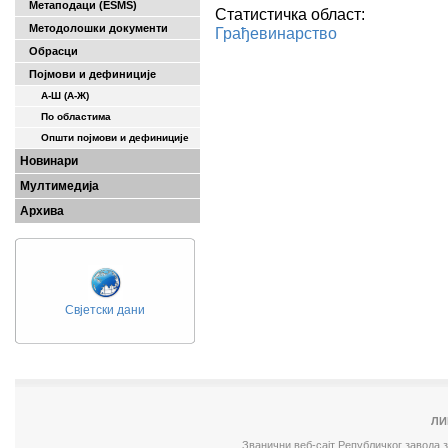
Метаподаци (ESMS)
Статистичка област:
Методолошки документи
Грађевинарство
Обрасци
Појмови и дефиниције
А-Ш (A-Ж)
По областима
Општи појмови и дефиниције
Новинари
Мултимедија
Архива
Свјетски дани
ЛИ
Званични веб-сајт Републичког завода 