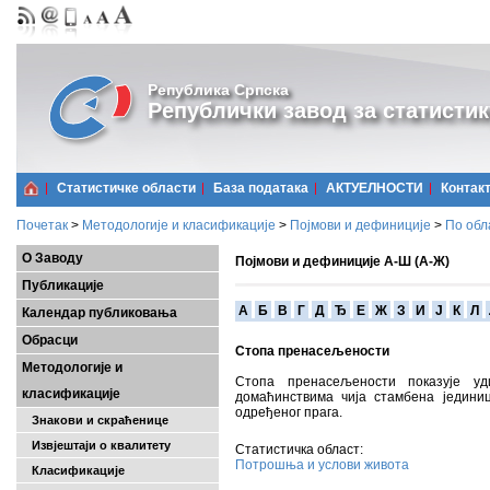
Република Српска
Републички завод за статистик
Статистичке области
Базa података
АКТУЕЛНОСТИ
Контак
Почетак
>
Методологије и класификације
>
Појмови и дефиниције
>
По обл
О Заводу
Појмови и дефиниције А-Ш (А-Ж)
Публикације
A
Б
В
Г
Д
Ђ
Е
Ж
З
И
Ј
К
Л
Календар публиковања
Обрасци
Стопа пренасељености
Методологије и
Стопа пренасељености показује у
класификације
домаћинствима чија стамбена једини
одређеног прага.
Знакови и скраћенице
Извјештаји о квалитету
Статистичка област:
Потрошња и услови живота
Класификације