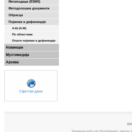
Метаподаци (ESMS)
Методолошки документи
Обрасци
Појмови и дефиниције
А-Ш (A-Ж)
По областима
Општи појмови и дефиниције
Новинари
Мултимедија
Архива
Свјетски дани
ЛИ
Званични веб-сајт Републичког завода 