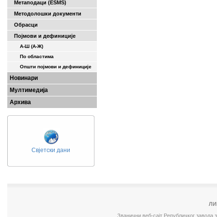
Метаподаци (ESMS)
Методолошки документи
Обрасци
Појмови и дефиниције
А-Ш (A-Ж)
По областима
Општи појмови и дефиниције
Новинари
Мултимедија
Архива
Свјетски дани
ЛИ
Званични веб-сајт Републичког завода 