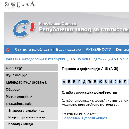
Република Српска
Републички завод за статистик
Статистичке области
Базa података
АКТУЕЛНОСТИ
Контак
Почетак
>
Методологије и класификације
>
Појмови и дефиниције
>
По обл
О Заводу
Појмови и дефиниције А-Ш (А-Ж)
Публикације
A
Б
В
Г
Д
Ђ
Е
Ж
З
И
Ј
К
Л
Календар публиковања
Обрасци
Слабо сиромашна домаћинства
Методологије и
Слабо сиромашна домаћинства су о
класификације
медијане прилагођене потрошње.
Знакови и скраћенице
Статистичка област:
Извјештаји о квалитету
Потрошња и услови живота
Класификације