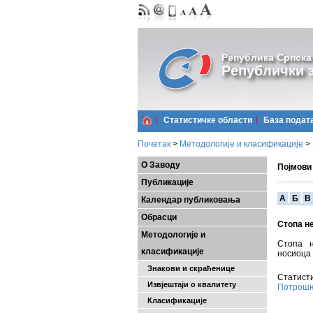
Република Српска
Републички з
Статистичке области
Базa подат
Почетак
>
Методологије и класификације
>
О Заводу
Појмови
Публикације
A
Б
В
Календар публиковања
Обрасци
Стопа н
Методологије и
Стопа н
класификације
носиоца 
Знакови и скраћенице
Статисти
Извјештаји о квалитету
Потрошњ
Класификације