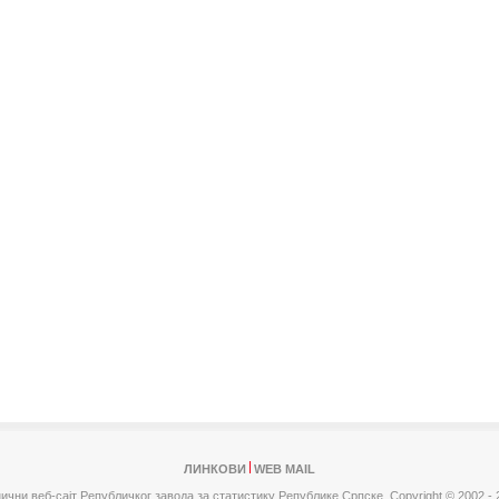
ЛИНКОВИ
WEB MAIL
ични веб-сајт Републичког завода за статистику Републике Српске,
Copyright © 2002 - 