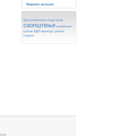
Register account
број
републици
индустрија
саопштење
републике
српске
БДП
периоду
српској
године
2026.