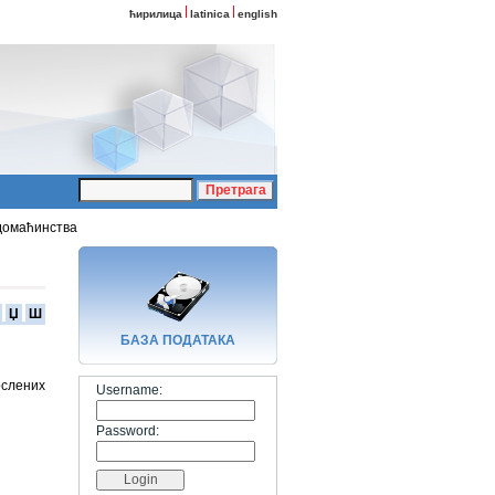
ћирилица
latinica
english
домаћинства
Џ
Ш
БАЗA ПОДАТАКА
слених
Username:
Password: