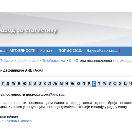
авод за статистику
ака
АКТУЕЛНОСТИ
Контакт
ПОПИС 2013.
Најчешћa питања
Појмови и дефиниције
>
По областима
>
С
>
Стопа незапослености носиоца 
 и дефиниције А-Ш (А-Ж)
Г
Д
Ђ
Е
Ж
З
И
Ј
К
Л
Љ
М
Н
Њ
О
П
Р
С
Т
Ћ
У
Ф
Х
Ц
Ч
езапослености носиоца домаћинства
езапослености носиоца домаћинства представља однос броја незапо
домаћинства у популацији носиоца домаћинства који спадају у радну снагу.
чка област:
а и услови живота