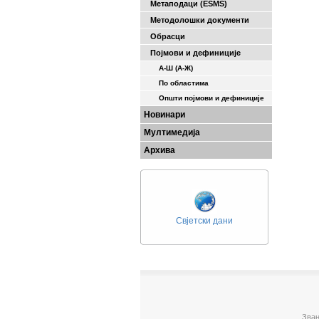
Метаподаци (ESMS)
Методолошки документи
Обрасци
Појмови и дефиниције
А-Ш (A-Ж)
По областима
Општи појмови и дефиниције
Новинари
Мултимедија
Архива
Свјетски дани
Зван