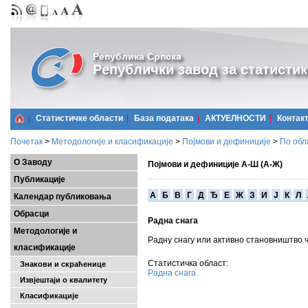
Република Српска
Републички завод за статистик
Статистичке области
Базa података
АКТУЕЛНОСТИ
Контак
Почетак
>
Методологије и класификације
>
Појмови и дефиниције
>
По обл
О Заводу
Појмови и дефиниције А-Ш (А-Ж)
Публикације
A
Б
В
Г
Д
Ђ
Е
Ж
З
И
Ј
К
Л
Календар публиковања
Обрасци
Радна снага
Методологије и
Радну снагу или активно становништво 
класификације
Статистичка област:
Знакови и скраћенице
Радна снага
Извјештаји о квалитету
Класификације