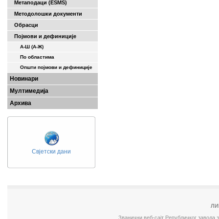
Метаподаци (ESMS)
Методолошки документи
Обрасци
Појмови и дефиниције
А-Ш (A-Ж)
По областима
Општи појмови и дефиниције
Новинари
Мултимедија
Архива
Свјетски дани
ЛИ
Званични веб-сајт Републичког завода 