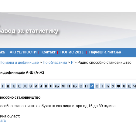
авод за статистику
ака
АКТУЕЛНОСТИ
Контакт
ПОПИС 2013.
Најчешћa питања
Појмови и дефиниције
>
По областима
>
Р
>
Радно способно становништво
 и дефиниције А-Ш (А-Ж)
Г
Д
Ђ
Е
Ж
З
И
Ј
К
Л
Љ
М
Н
Њ
О
П
Р
С
Т
Ћ
У
Ф
Х
Ц
Ч
пособно становништво
особно становништво обухвата сва лица стара од 15 до 89 година.
чка област:
ага