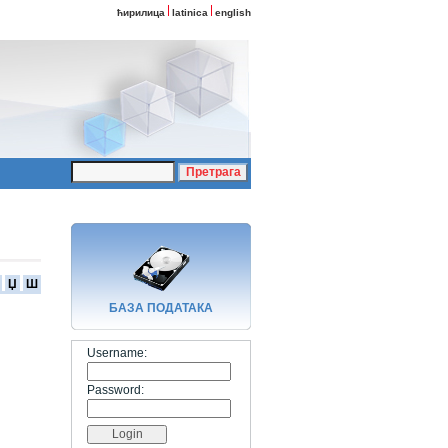
ћирилица
latinica
english
Џ
Ш
БАЗA ПОДАТАКА
Username:
Password: