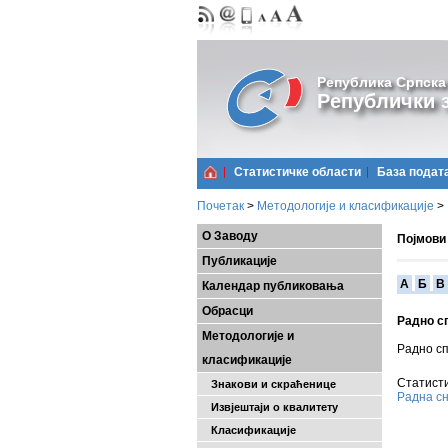
Република Српска
Републички з
Статистичке области
Базa подат
Почетак
>
Методологије и класификације
>
О Заводу
Појмови
Публикације
A
Б
В
Календар публиковања
Обрасци
Радно с
Методологије и
Радно сп
класификације
Статисти
Знакови и скраћенице
Радна сн
Извјештаји о квалитету
Класификације