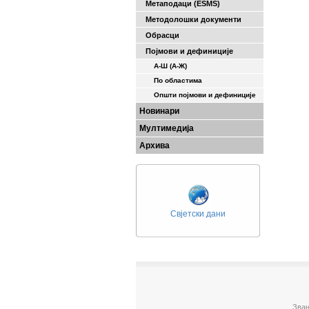
Метаподаци (ESMS)
Методолошки документи
Обрасци
Појмови и дефиниције
А-Ш (A-Ж)
По областима
Општи појмови и дефиниције
Новинари
Мултимедија
Архива
Свјетски дани
Зван