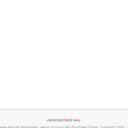
ЛИНКОВИ
WEB MAIL
ични веб-сајт Републичког завода за статистику Републике Српске,
Copyright © 2002 - 