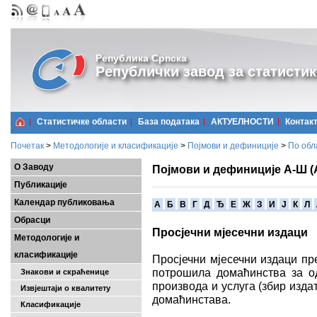
Република Српска
Републички завод за статистик
Статистичке области
Базa података
АКТУЕЛНОСТИ
Контак
Почетак
>
Методологије и класификације
>
Појмови и дефиниције
>
По обл
О Заводу
Појмови и дефиниције А-Ш (
Публикације
Календар публиковања
A
Б
В
Г
Д
Ђ
Е
Ж
З
И
Ј
К
Л
Обрасци
Просјечни мјесечни издаци
Методологије и
класификације
Просјечни мјесечни издаци пр
потрошила домаћинства за од
Знакови и скраћенице
производа и услуга (збир изда
Извјештаји о квалитету
домаћинстава.
Класификације