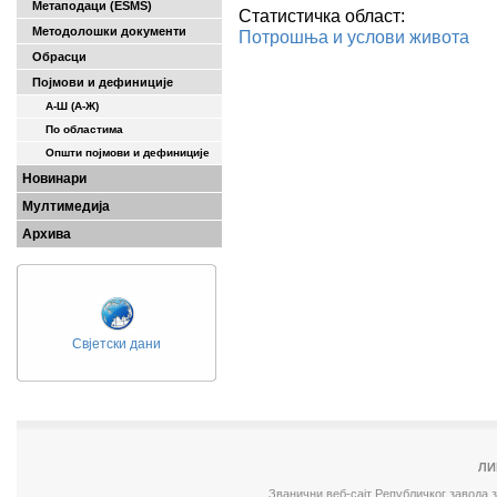
Метаподаци (ESMS)
Статистичка област:
Методолошки документи
Потрошња и услови живота
Обрасци
Појмови и дефиниције
А-Ш (A-Ж)
По областима
Општи појмови и дефиниције
Новинари
Мултимедија
Архива
Свјетски дани
ЛИ
Званични веб-сајт Републичког завода 