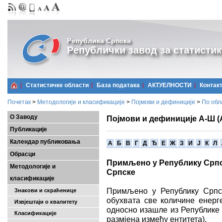
Република Српска
Републички завод за статистик
Статистичке области
Базa података
АКТУЕЛНОСТИ
Контак
Почетак
>
Методологије и класификације
>
Појмови и дефиниције
>
По обл
О Заводу
Појмови и дефиниције А-Ш (
Публикације
Календар публиковања
A
Б
В
Г
Д
Ђ
Е
Ж
З
И
Ј
К
Л
Обрасци
Примљено у Републику Српс
Методологије и
Српске
класификације
Примљено у Републику Српс
Знакови и скраћенице
обухвата све количине енерге
Извјештаји о квалитету
односно изашле из Републике 
Класификације
размјена између ентитета).