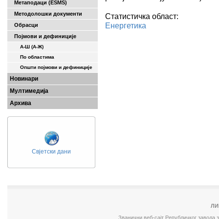
Метаподаци (ESMS)
Методолошки документи
Статистичка област:
Енергетика
Обрасци
Појмови и дефиниције
А-Ш (A-Ж)
По областима
Општи појмови и дефиниције
Новинари
Мултимедија
Архива
Свјетски дани
ЛИ
Званични веб-сајт Републичког завода 