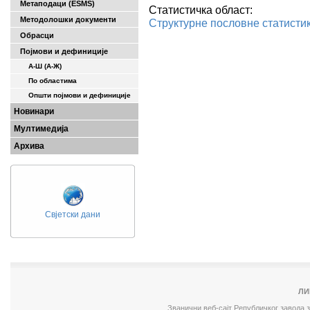
Метаподаци (ESMS)
Статистичка област:
Методолошки документи
Структурне пословне статисти
Обрасци
Појмови и дефиниције
А-Ш (A-Ж)
По областима
Општи појмови и дефиниције
Новинари
Мултимедија
Архива
Свјетски дани
ЛИ
Званични веб-сајт Републичког завода 