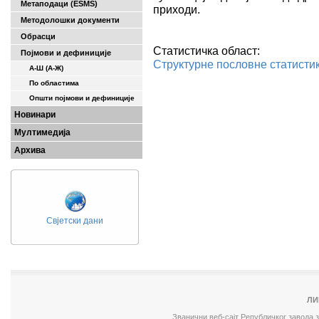
Метаподаци (ESMS)
приходи.
Методолошки документи
Обрасци
Статистичка област:
Појмови и дефиниције
Структурне пословне статисти
А-Ш (A-Ж)
По областима
Општи појмови и дефиниције
Новинари
Мултимедија
Архива
Свјетски дани
ЛИ
Званични веб-сајт Републичког завода 