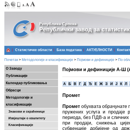
Република Српска
Републички завод за статистик
Статистичке области
Базa података
АКТУЕЛНОСТИ
Контак
Почетак
>
Методологије и класификације
>
Појмови и дефиниције
>
По обл
О Заводу
Појмови и дефиниције А-Ш (
Публикације
Календар публиковања
A
Б
В
Г
Д
Ђ
Е
Ж
З
И
Ј
К
Л
Обрасци
Промет
Методологије и
класификације
Промет
обухвата обрачунате 
пружених услуга и продаје 
Знакови и скраћенице
периода, без ПДВ-а и сличних
Извјештаји о квалитету
при продаји, снижења ције
Класификације
субвенције добијене од држ