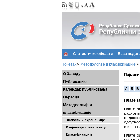
Република Српска
Републички з
Статистичке области
Базa подат
Почетак
>
Методологије и класификације
>
О Заводу
Појмови
Публикације
A
Б
В
Календар публиковања
Обрасци
Плате з
Методологије и
Плате з
класификације
радног в
(годишњ
Знакови и скраћенице
одсутнос
иде на т
Извјештаји о квалитету
Класификације
Плате з
регрес, 