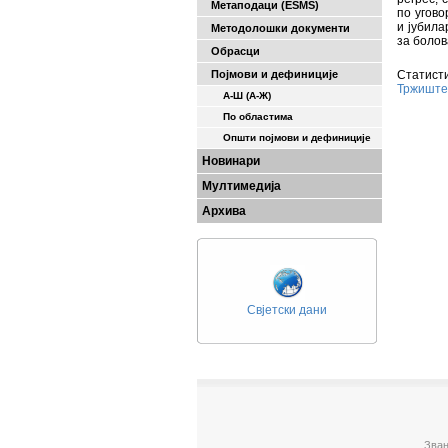
Метаподаци (ESMS)
по угово
и јубила
Методолошки документи
за болов
Обрасци
Појмови и дефиниције
Статисти
Тржиште
А-Ш (A-Ж)
По областима
Општи појмови и дефиниције
Новинари
Мултимедија
Архива
Свјетски дани
Зван