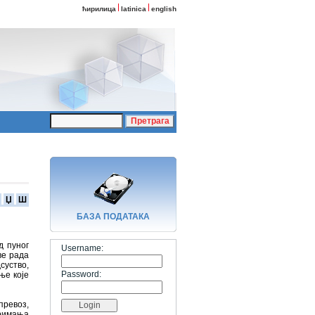
ћирилица
latinica
english
Џ
Ш
БАЗA ПОДАТАКА
д пуног
Username:
ве рада
суство,
Password:
ње које
превоз,
примања