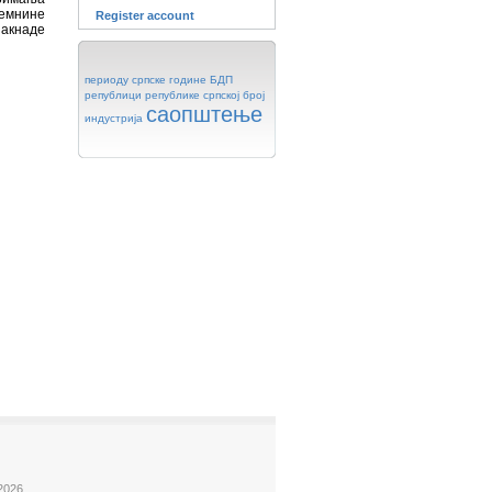
ремнине
Register account
накнаде
периоду
српске
године
БДП
републици
републике
српској
број
саопштење
индустрија
2026.