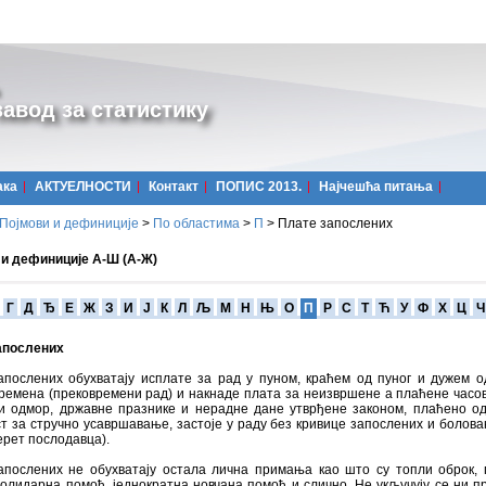
авод за статистику
ака
АКТУЕЛНОСТИ
Контакт
ПОПИС 2013.
Најчешћa питања
Појмови и дефиниције
>
По областима
>
П
>
Плате запослених
 и дефиниције А-Ш (А-Ж)
Г
Д
Ђ
Е
Ж
З
И
Ј
К
Л
Љ
М
Н
Њ
О
П
Р
С
Т
Ћ
У
Ф
Х
Ц
Ч
апослених
апослених обухватају исплате за рад у пуном, краћем од пуног и дужем о
ремена (прековремени рад) и накнаде плата за неизвршене а плаћене часо
и одмор, државне празнике и нерадне дане утврђене законом, плаћено од
т за стручно усавршавање, застоје у раду без кривице запослених и болова
ерет послодавца).
апослених не обухватају остала лична примања као што су топли оброк, 
солидарна помоћ, једнократна новчана помоћ и слично. Не укључују се ни 