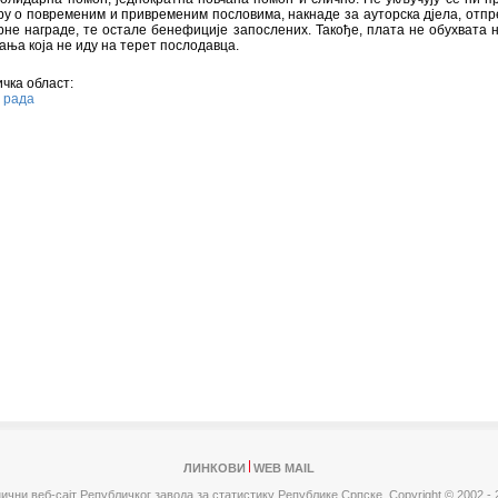
ру о повременим и привременим пословима, накнаде за ауторска дјела, отп
рне награде, те остале бенефиције запослених. Такође, плата не обухвата 
ањa којa не иду на терет послодавца.
чка област:
 рада
ЛИНКОВИ
WEB MAIL
ични веб-сајт Републичког завода за статистику Републике Српске,
Copyright © 2002 - 