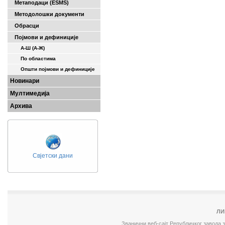
Метаподаци (ESMS)
Методолошки документи
Обрасци
Појмови и дефиниције
А-Ш (A-Ж)
По областима
Општи појмови и дефиниције
Новинари
Мултимедија
Архива
Свјетски дани
ЛИ
Званични веб-сајт Републичког завода 