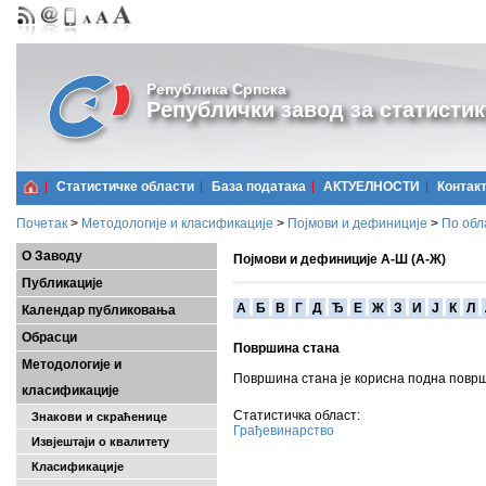
Република Српска
Републички завод за статистик
Статистичке области
Базa података
АКТУЕЛНОСТИ
Контак
Почетак
>
Методологије и класификације
>
Појмови и дефиниције
>
По обл
О Заводу
Појмови и дефиниције А-Ш (А-Ж)
Публикације
A
Б
В
Г
Д
Ђ
Е
Ж
З
И
Ј
К
Л
Календар публиковања
Обрасци
Површина стана
Методологије и
Површина стана је корисна подна површ
класификације
Статистичка област:
Знакови и скраћенице
Грађевинарство
Извјештаји о квалитету
Класификације