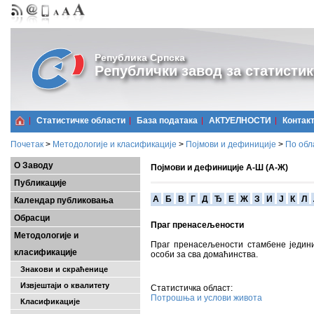
Република Српска
Републички завод за статистик
Статистичке области
Базa података
АКТУЕЛНОСТИ
Контак
Почетак
>
Методологије и класификације
>
Појмови и дефиниције
>
По обл
О Заводу
Појмови и дефиниције А-Ш (А-Ж)
Публикације
A
Б
В
Г
Д
Ђ
Е
Ж
З
И
Ј
К
Л
Календар публиковања
Обрасци
Праг пренасељености
Методологије и
Праг пренасељености стамбене једин
класификације
особи за сва домаћинства.
Знакови и скраћенице
Извјештаји о квалитету
Статистичка област:
Потрошња и услови живота
Класификације