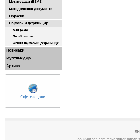
Метаподаци (ESMS)
Методолошки документи
Обрасци
Појмови и дефиниције
А-Ш (A-Ж)
По областима
Општи појмови и дефиниције
Новинари
Мултимедија
Архива
Свјетски дани
ЛИ
Званични веб-сајт Републичког завода 