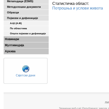
Метаподаци (ESMS)
Статистичка област:
Методолошки документи
Потрошња и услови живота
Обрасци
Појмови и дефиниције
А-Ш (A-Ж)
По областима
Општи појмови и дефиниције
Новинари
Мултимедија
Архива
Свјетски дани
ЛИ
Званични веб-сајт Републичког завода 