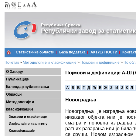
Република Српска
Републички завод за статистик
Статистичке области
Базa података
АКТУЕЛНОСТИ
Контак
Почетак
>
Методологије и класификације
>
Појмови и дефиниције
>
По обл
О Заводу
Појмови и дефиниције А-Ш (
Публикације
Календар публиковања
A
Б
В
Г
Д
Ђ
Е
Ж
З
И
Ј
К
Л
Обрасци
Новоградња
Методологије и
класификације
Новоградња je изградњa новог
никаквог објекта или је пос
Знакови и скраћенице
сматра и поновна изградња з
Извјештаји о квалитету
ратних разарања или је била 
Класификације
се сруши. Новом изградњом 