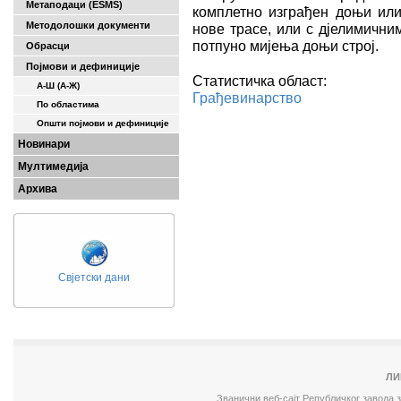
Метаподаци (ESMS)
комплетно изграђен доњи или
Методолошки документи
нове трасе, или с дјелимични
потпуно мијења доњи строј.
Обрасци
Појмови и дефиниције
Статистичка област:
А-Ш (A-Ж)
Грађевинарство
По областима
Општи појмови и дефиниције
Новинари
Мултимедија
Архива
Свјетски дани
ЛИ
Званични веб-сајт Републичког завода 