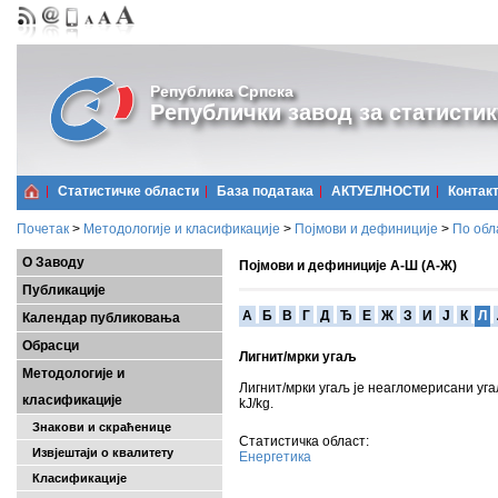
Република Српска
Републички завод за статистик
Статистичке области
Базa података
АКТУЕЛНОСТИ
Контак
Почетак
>
Методологије и класификације
>
Појмови и дефиниције
>
По обл
О Заводу
Појмови и дефиниције А-Ш (А-Ж)
Публикације
A
Б
В
Г
Д
Ђ
Е
Ж
З
И
Ј
К
Л
Календар публиковања
Обрасци
Лигнит/мрки угаљ
Методологије и
Лигнит/мрки угаљ је неагломерисани уга
класификације
kJ/kg.
Знакови и скраћенице
Статистичка област:
Извјештаји о квалитету
Енергетика
Класификације