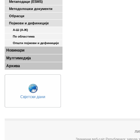
Метаподаци (ESMS)
Методолошки документи
Обрасци
Појмови и дефиниције
А-Ш (A-Ж)
По областима
Општи појмови и дефиниције
Новинари
Мултимедија
Архива
Свјетски дани
ЛИ
Званични веб-сајт Републичког завода 