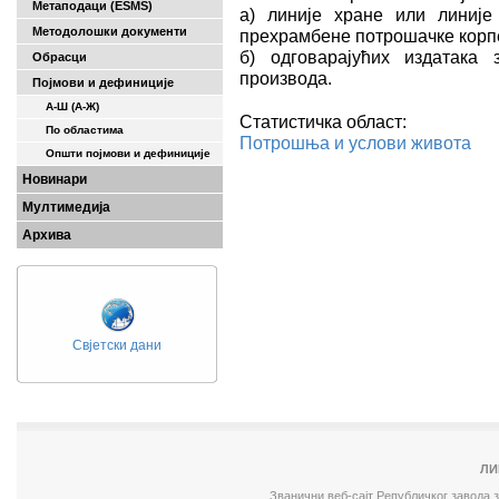
Метаподаци (ESMS)
а) линије хране или линије
Методолошки документи
прехрамбене потрошачке корп
б) одговарајућих издатака
Обрасци
производа.
Појмови и дефиниције
А-Ш (A-Ж)
Статистичка област:
По областима
Потрошња и услови живота
Општи појмови и дефиниције
Новинари
Мултимедија
Архива
Свјетски дани
ЛИ
Званични веб-сајт Републичког завода 