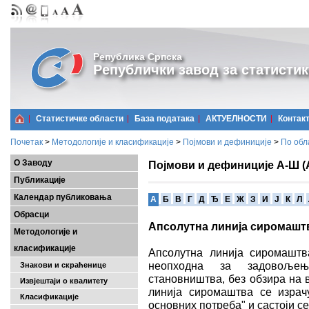
Република Српска
Републички завод за статистик
Статистичке области
Базa података
АКТУЕЛНОСТИ
Контак
Почетак
>
Методологије и класификације
>
Појмови и дефиниције
>
По обл
О Заводу
Појмови и дефиниције А-Ш (
Публикације
Календар публиковања
A
Б
В
Г
Д
Ђ
Е
Ж
З
И
Ј
К
Л
Обрасци
Апсолутна линија сиромашт
Методологије и
класификације
Апсолутна линија сиромашт
неопходна за задовољењ
Знакови и скраћенице
становништва, без обзира на 
Извјештаји о квалитету
линија сиромаштва се израч
Класификације
основних потреба" и састоји се