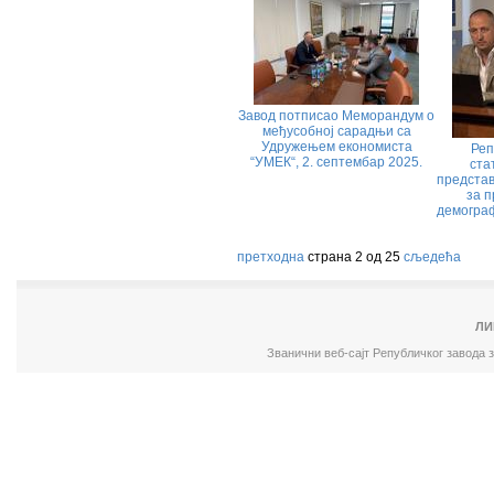
Завод потписао Меморандум о
међусобној сарадњи са
Удружењем економиста
Реп
“УМЕК“, 2. септембар 2025.
ста
представ
за п
демограф
претходна
страна 2 од 25
сљедећа
ЛИ
Званични веб-сајт Републичког завода 