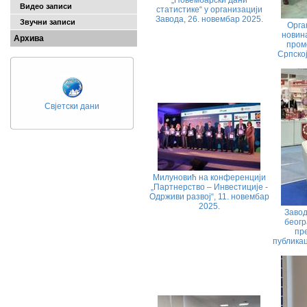
„Новембарски дани
Видео записи
статистике“ у организацији
Завода, 26. новембар 2025.
Звучни записи
Орга
новина
Архива
пром
Српској
Свјетски дани
Милуновић на конференцији
„Партнерство – Инвестиције -
Одрживи развој“, 11. новембар
2025.
Заво
беогр
пр
публикац