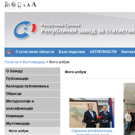
Република Српска
Републички завод за статистик
Статистичке области
Базa података
АКТУЕЛНОСТИ
Контак
Почетак
>
Мултимедија
>
Фото албум
О Заводу
Фото албум
Публикације
Календар публиковања
Обрасци
Методологије и
класификације
Новинари
Мултимедија
Одржана конференција
Фото албум