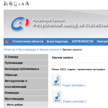
Република Српска
Републички завод за статистик
Статистичке области
Базa података
АКТУЕЛНОСТИ
Контак
Почетак
>
Мултимедија
>
Звучни записи
>
Звучни записи
О Заводу
Звучни записи
Публикације
Календар публиковања
Попис 2013. године - промотивни материјал
Обрасци
Методологије и
Радио реклама 1
класификације
Новинари
Мултимедија
Радио реклама 2
Фото албум