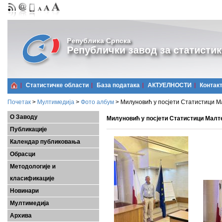
Република Српска
Републички завод за статистик
Статистичке области
Базa података
АКТУЕЛНОСТИ
Контак
Почетак
>
Мултимедија
>
Фото албум
>
Милуновић у посјети Статистици М
О Заводу
Милуновић у посјети Статистици Малт
Публикације
Календар публиковања
Обрасци
Методологије и
класификације
Новинари
Мултимедија
Архива