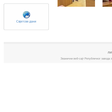
Свјетски дани
ЛИ
Званични веб-сајт Републичког завода 