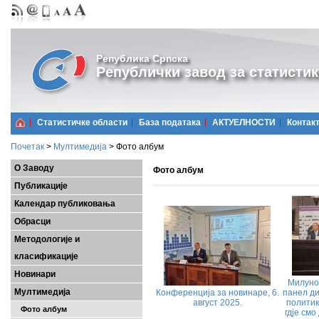
Република Српска
Републички завод за статистик
Статистичке области
Базa података
АКТУЕЛНОСТИ
Контак
Почетак
>
Мултимедија
>
Фото албум
О Заводу
Фото албум
Публикације
Календар публиковања
Обрасци
Методологије и
класификације
Новинари
Милуно
Мултимедија
Конференција за новинаре, 6.
панел ди
август 2025.
политик
Фото албум
гдје смо