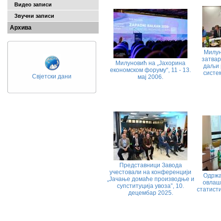
Видео записи
Звучни записи
Архива
Милун
затвар
Милуновић на „Јахорина
даљи 
економском форуму“, 11 - 13.
систем
Свјетски дани
мај 2006.
Представници Завода
учестовали на конференцији
Одржа
„Јачање домаће производње и
овлаш
супституција увоза”, 10.
статисти
децембар 2025.