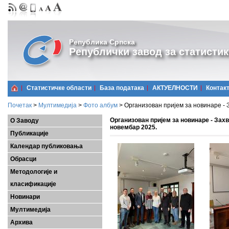
Република Српска
Републички завод за статистик
Статистичке области
Базa података
АКТУЕЛНОСТИ
Контак
Почетак
>
Мултимедија
>
Фото албум
>
Организован пријем за новинаре - З
Организован пријем за новинаре - Захв
О Заводу
новембар 2025.
Публикације
Календар публиковања
Обрасци
Методологије и
класификације
Новинари
Мултимедија
Архива