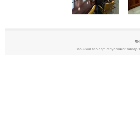
ЛИ
Званични веб-сајт Републичког завода 