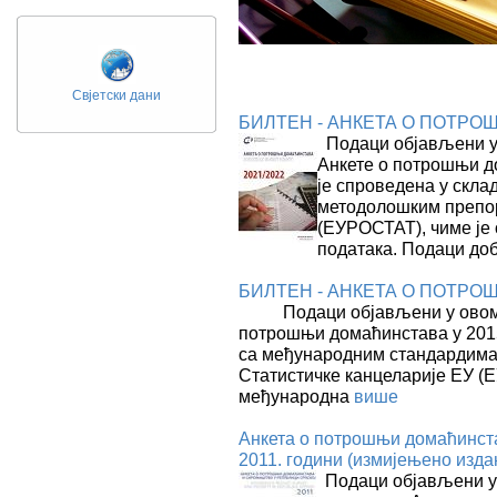
Свјетски дани
БИЛТЕН - АНКЕТА О ПОТРОШ
Подаци објављени у 
Анкете о потрошњи до
је спроведена у скл
методолошким препор
(ЕУРОСТАТ), чиме је
података. Подаци до
БИЛТЕН - АНКЕТА О ПОТРО
Подаци објављени у овом 
потрошњи домаћинстава у 2015.
са међународним стандардима
Статистичке канцеларије ЕУ (
међународна
више
Анкета о потрошњи домаћинста
2011. години (измијењено изда
Подаци објављени у 