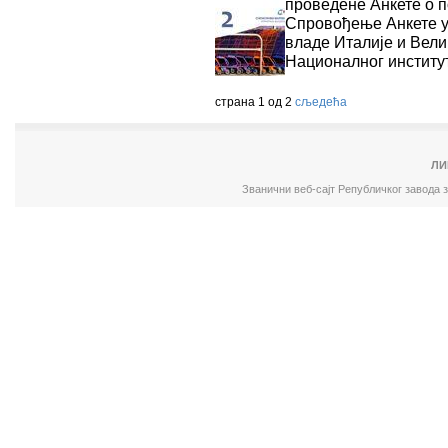
проведене Анкете о п
Спровођење Анкете у
владе Италије и Вели
Националног институт
страна 1 од 2
сљедећа
ЛИ
Званични веб-сајт Републичког завода 