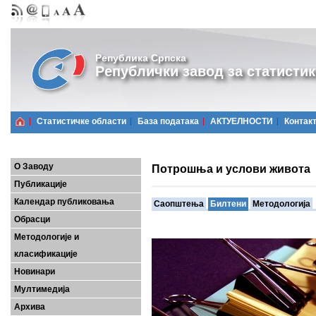
Република Српска
Републички завод за статистик
Статистичке области
Базa података
АКТУЕЛНОСТИ
Контак
О Заводу
Потрошња и услови живота
Публикације
Календар публиковања
Саопштења
Билтени
Методологија
Обрасци
Методологије и
класификације
Новинари
Мултимедија
Архива