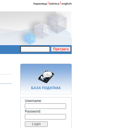
ћирилица
latinica
english
БАЗA ПОДАТАКА
Username:
Password: