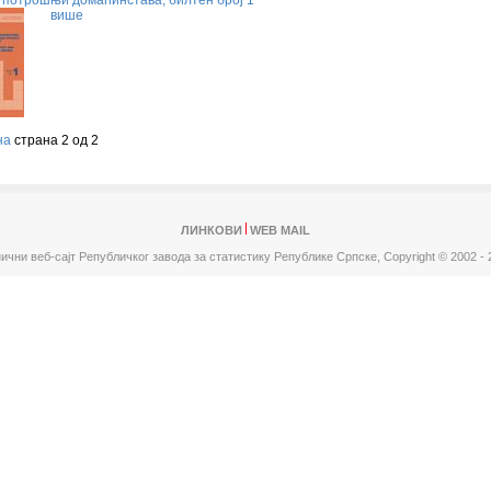
 потрошњи домаћинстава, билтен број 1
више
на
страна 2 од 2
ЛИНКОВИ
WEB MAIL
ични веб-сајт Републичког завода за статистику Републике Српске,
Copyright © 2002 - 