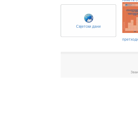
Анкета о
Свјетски дани
претход
Зван