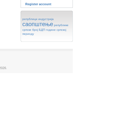
Register account
републици
индустрија
саопштење
републике
српске
број
БДП
године
српској
периоду
2026.