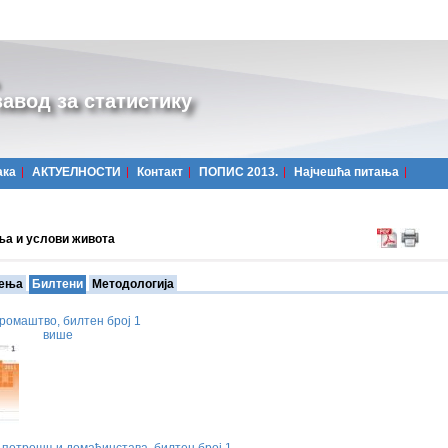
авод за статистику
ака
АКТУЕЛНОСТИ
Контакт
ПОПИС 2013.
Најчешћa питања
а и услови живота
ења
Билтени
Методологија
иромаштво, билтен број 1
више