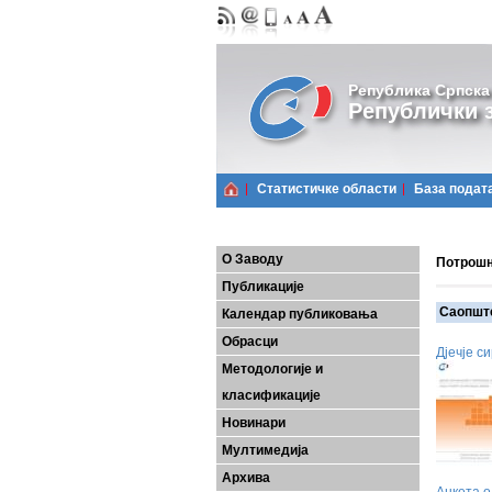
Република Српска
Републички з
Статистичке области
Базa подат
О Заводу
Потрошњ
Публикације
Саопшт
Календар публиковања
Обрасци
Дјечје с
Методологије и
класификације
Новинари
Мултимедија
Архива