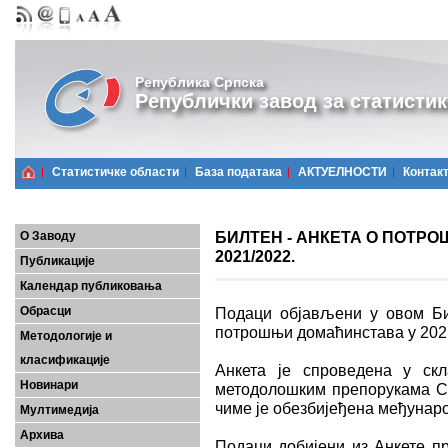
Република Српска
Републички завод за статистик
Статистичке области
Базa података
АКТУЕЛНОСТИ
Контак
БИЛТЕН - АНКЕТА О ПОТР
О Заводу
2021/2022.
Публикације
Календар публиковања
Обрасци
Подаци објављени у овом Би
потрошњи домаћинстава у 2021
Методологије и
класификације
Анкета је спроведена у ск
Новинари
методолошким препорукама Ст
чиме је обезбијеђена међунар
Мултимедија
Архива
Подаци добијени из Анкете пр