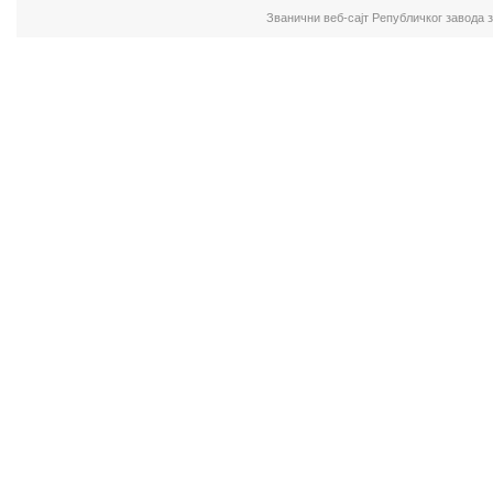
Званични веб-сајт Републичког завода 