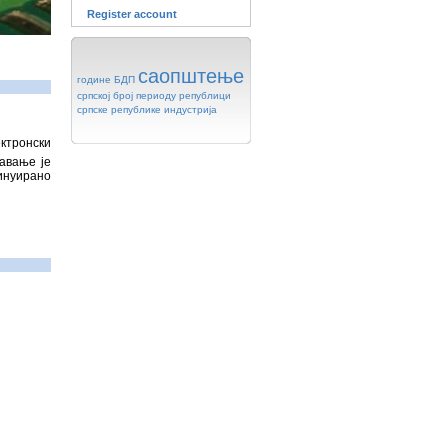
Register account
саопштење
године
БДП
српској
број
периоду
републици
српске
републике
индустрија
тронски
авање је
инуирано