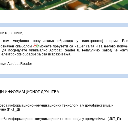
ни корисници,
о вам могућност попуњавања образаца у електронској форми. Елек
 означен симболом
можете преузети са нашег сајта и за његово попуњ
 да посједујете минимално Acrobat Reader 8. Републички завод ће конт
 електронске обрасце за сва истраживања.
узми Acrobat Reader
ЦИ ИНФОРМАЦИОНОГ ДРУШТВА
еба информационо-комуникационих технологија у домаћинствима и
чно (ИКТ_Д)
реба информационо-комуникационих технологија у предузећима (ИКТ_П)