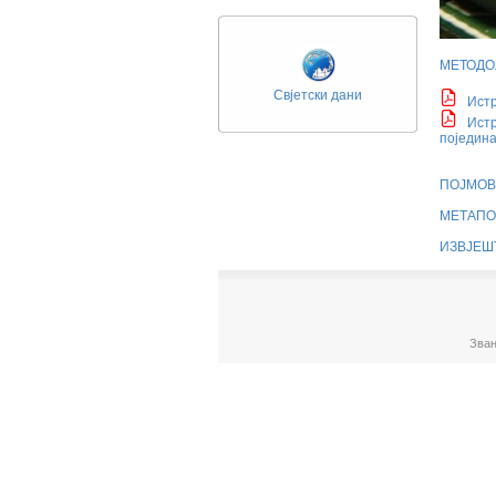
МЕТОДО
Свјетски дани
Истр
Истр
поједин
ПОЈМОВ
МЕТАПО
ИЗВЈЕШ
Зван