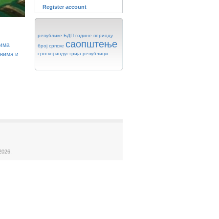
Register account
републике
БДП
године
периоду
саопштење
ћима
број
српске
вима и
српској
индустрија
републици
2026.