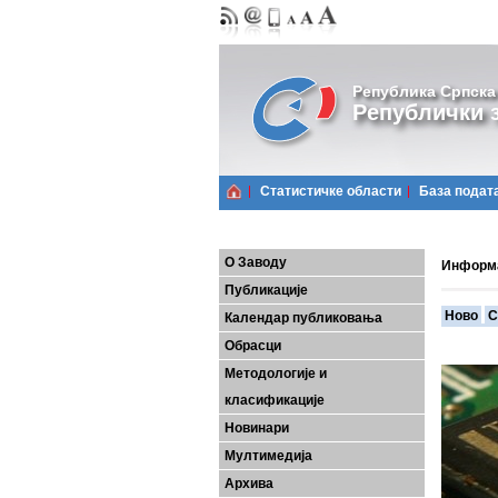
Република Српска
Републички з
Статистичке области
Базa подат
О Заводу
Информ
Публикације
Ново
С
Календар публиковања
Обрасци
Методологије и
класификације
Новинари
Мултимедија
Архива