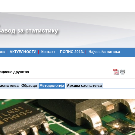
авод за статистику
ака
АКТУЕЛНОСТИ
Контакт
ПОПИС 2013.
Најчешћa питања
ационо друштво
аопштења
Обрасци
Методологија
Архива саопштења