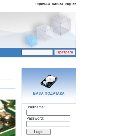
ћирилица
latinica
english
БАЗA ПОДАТАКА
Username:
Password: