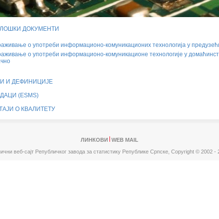
ЛОШКИ ДОКУМЕНТИ
аживање о употреби информационо-комуникационих технологија у предузе
аживање о употреби информационо-комуникационе технологије у домаћинст
ачно
И И ДЕФИНИЦИЈЕ
ДАЦИ (ESMS)
ТАЈИ О КВАЛИТЕТУ
ЛИНКОВИ
WEB MAIL
ични веб-сајт Републичког завода за статистику Републике Српске,
Copyright © 2002 - 