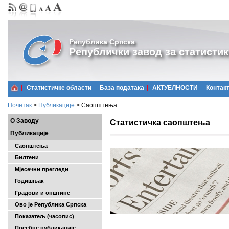
Република Српска
Републички завод за статистик
Статистичке области
Базa података
АКТУЕЛНОСТИ
Контак
Почетак
>
Публикације
>
Саопштења
О Заводу
Статистичка саопштења
Публикације
Саопштења
Билтени
Мјесечни прегледи
Годишњак
Градови и општине
Ово је Република Српска
Показатељ (часопис)
Посебне публикације