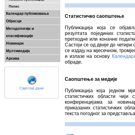
Попис
Календар публиковања
Статистичко саопштење
Обрасци
Публикација која се објав
Методологије и
резултата појединих статис
класификације
претходне или коначне податк
Новинари
Састоји се од двије до четири
се издају на мјесечном, тром
Мултимедија
и излазе на основу
Календар
Архива
обраде.
Саопштење за медије
Свјетски дани
Публикација која једном мј
статистичких области чији
конференцијама за новина
приказаних статистичких обла
текста погодног за представљ