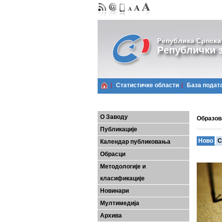
Република Српска
Републички з
Статистичке области
Базa подат
О Заводу
Образо
Публикације
Ново
С
Календар публиковања
Обрасци
Методологије и
класификације
Новинари
Мултимедија
Архива