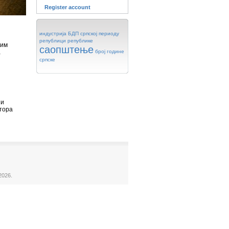
Register account
индустрија
БДП
српској
периоду
републици
републике
њим
саопштење
а
број
године
српске
ни
ктора
2026.