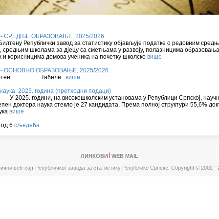
- СРЕДЊЕ ОБРАЗОВАЊЕ, 2025/2026.
илтену Републички завод за статистику објављује податке о редовним сред
 средњим школама за дјецу са сметњама у развоју, полазницима образовањ
 и корисницима домова ученика на почетку школске
више
- ОСНОВНО ОБРАЗОВАЊЕ, 2025/2026.
илтен
Табеле
више
наука, 2025. година (претходни подаци)
2025. години, на високошколским установама у Републици Српској, науч
епен доктора наука стекло је 27 кандидата. Према полној структури 55,6% до
ука
више
 од 6
сљедећа
ЛИНКОВИ
WEB MAIL
ични веб-сајт Републичког завода за статистику Републике Српске,
Copyright © 2002 - 