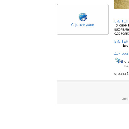
БИЛТЕН 
Свјетски дани
У овом Б
школама,
одраслих
БИЛТЕН 
Б
Доктори 
У 
ст
на
страна 1
Зван