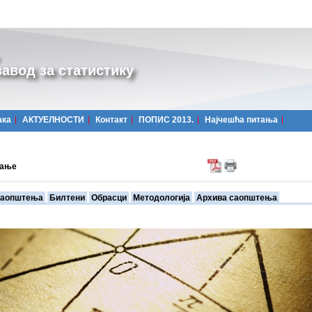
авод за статистику
ака
АКТУЕЛНОСТИ
Контакт
ПОПИС 2013.
Најчешћa питања
вање
аопштења
Билтени
Обрасци
Методологија
Архива саопштења