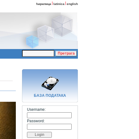
ћирилица
latinica
english
БАЗA ПОДАТАКА
Username:
Password: