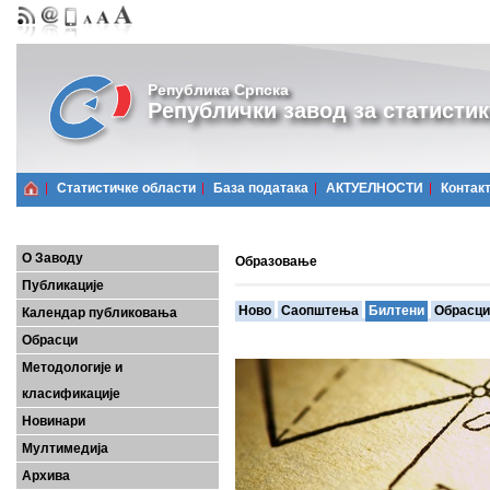
Република Српска
Републички завод за статистик
Статистичке области
Базa података
АКТУЕЛНОСТИ
Контак
О Заводу
Образовање
Публикације
Ново
Саопштења
Билтени
Обрасци
Календар публиковања
Обрасци
Методологије и
класификације
Новинари
Мултимедија
Архива