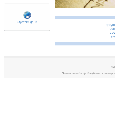
Свјетски дани
предш
осн
ср
ви
ЛИ
Званични веб-сајт Републичког завода 