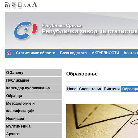
Република Српска
Републички завод за статистик
Статистичке области
Базa података
АКТУЕЛНОСТИ
Контак
О Заводу
Образовање
Публикације
Календар публиковања
Ново
Саопштења
Билтени
Обрасци
Обрасци
Методологије и
класификације
Новинари
Мултимедија
Архива