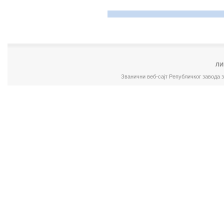
ЛИ
Званични веб-сајт Републичког завода 