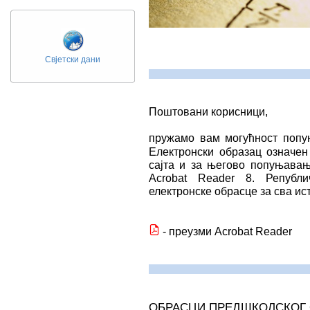
Свјетски дани
Поштовани корисници,
пружамо вам могућност попу
Електронски образац означе
сајта и за његово попуњавањ
Acrobat Reader 8. Републ
електронске обрасце за сва и
- преузми Acrobat Reader
ОБРАСЦИ ПРЕДШКОЛСКОГ