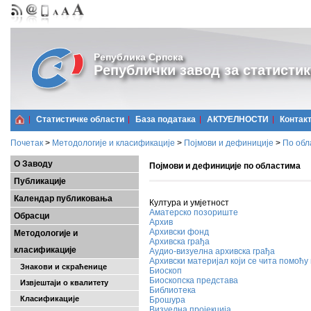
Република Српска
Републички завод за статистик
Статистичке области
Базa података
АКТУЕЛНОСТИ
Контак
Почетак
>
Методологије и класификације
>
Појмови и дефиниције
>
По обл
О Заводу
Појмови и дефиниције по областима
Публикације
Календар публиковања
Култура и умјетност
Аматерско позориште
Обрасци
Архив
Архивски фонд
Методологије и
Архивска грађа
класификације
Аудио-визуелна архивска грађа
Архивски материјал који се чита помоћ
Знакови и скраћенице
Биоскоп
Биоскопска представа
Извјештаји о квалитету
Библиотека
Класификације
Брошура
Визуелна пројекција