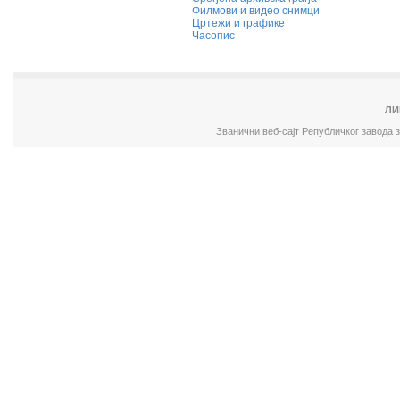
Филмови и видео снимци
Цртежи и графике
Часопис
ЛИ
Званични веб-сајт Републичког завода 