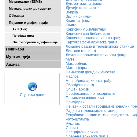
Метаподаци (ESMS)
Дугометражни филм
Дјечије позориште
Методолошки документи
Збирка
Обрасци
Звучни снимци
Књижни фонд
Појмови и дефиниције
Књига
Корисник у библиотеци
А-Ш (A-Ж)
Корисник ван библиотеке
По областима
Конвенционална архивска грађа
Картографска архивска грађа
Општи појмови и дефиниције
Локалне радио и телевизијске станице
Новинари
Листови (новине)
Лични и породични архивски фонд
Мултимедија
Музеј
Микрооблик
Архива
Микроформе
Некњижни фонд библиотеке
Наслов
Несређена архивска грађа
Обрађени фонд
Општи архив
Професионално позориште
Свјетски дани
Периодика излажења
Примјерак
Печати и остали тродимензионални пр
Радио и телевизијске станице
Републичке радио и телевизијске стани
Рото-штампа
Рукопис
Свезак
Специјални архив
Сређена архивска грађа