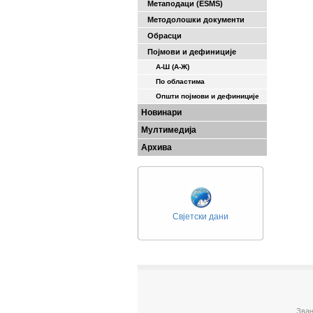
Метаподаци (ESMS)
Методолошки документи
Обрасци
Појмови и дефиниције
А-Ш (A-Ж)
По областима
Општи појмови и дефиниције
Новинари
Мултимедија
Архива
Свјетски дани
Зван