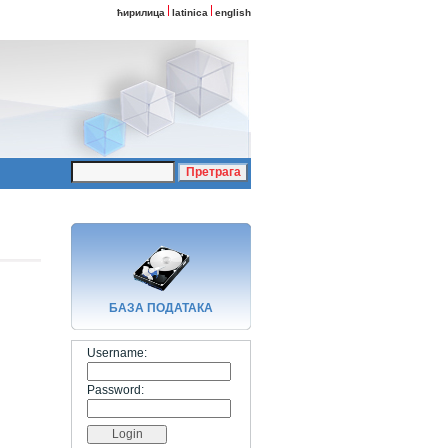
ћирилица
latinica
english
БАЗA ПОДАТАКА
Username:
Password: