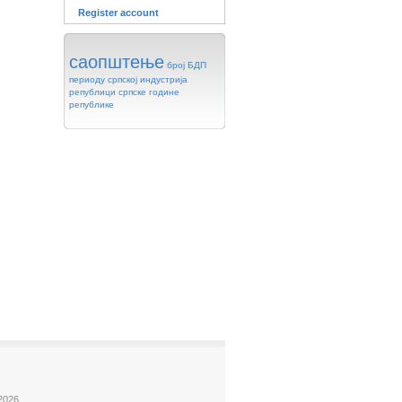
Register account
саопштење
број
БДП
периоду
српској
индустрија
републици
српске
године
републике
2026.