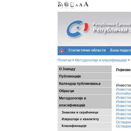
Република Српска
Републички з
Статистичке области
Базa подат
Почетак
>
Методологије и класификације
>
О Заводу
Појмови
Публикације
Календар публиковања
Инвести
Инвестиц
Обрасци
Исплаће
Инвестиц
Методологије и
Инвестиц
класификације
Инвестиц
Инвестиц
Знакови и скраћенице
Инвестиц
Инвестиц
Извјештаји о квалитету
Остваре
Класификације
Остварен