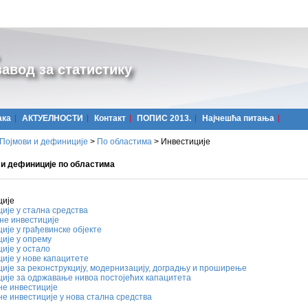
авод за статистику
ака
АКТУЕЛНОСТИ
Контакт
ПОПИС 2013.
Најчешћa питања
Појмови и дефиниције
>
По областима
>
Инвестиције
 и дефиниције по областима
ције
ије у стална средства
не инвестиције
ије у грађевинске објекте
ије у опрему
ије у остало
ије у нове капацитете
ије за реконструкцију, модернизацију, доградњу и проширење
ије за одржавање нивоа постојећих капацитета
не инвестиције
е инвестиције у нова стална средства