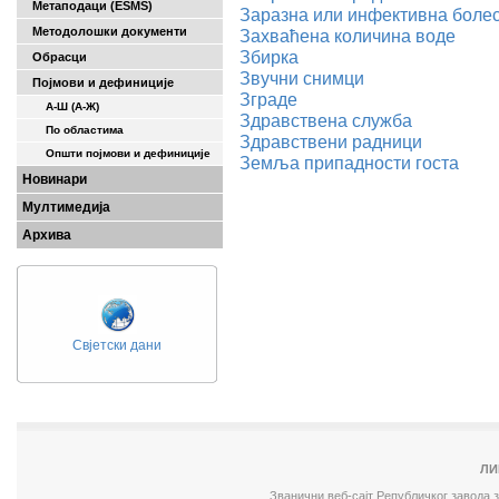
Метаподаци (ESMS)
Заразна или инфективна боле
Методолошки документи
Захваћена количина воде
Збирка
Обрасци
Звучни снимци
Појмови и дефиниције
Зграде
А-Ш (A-Ж)
Здравствена служба
По областима
Здравствени радници
Општи појмови и дефиниције
Земља припадности госта
Новинари
Мултимедија
Архива
Свјетски дани
ЛИ
Званични веб-сајт Републичког завода 