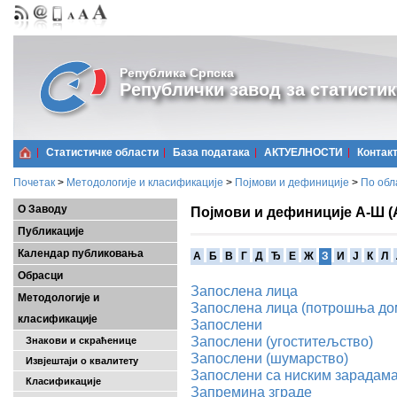
Република Српска
Републички завод за статистик
Статистичке области
Базa података
АКТУЕЛНОСТИ
Контак
Почетак
>
Методологије и класификације
>
Појмови и дефиниције
>
По обл
О Заводу
Појмови и дефиниције А-Ш (
Публикације
Календар публиковања
A
Б
В
Г
Д
Ђ
Е
Ж
З
И
Ј
К
Л
Обрасци
Запослена лица
Методологије и
Запослена лица (потрошња до
класификације
Запослени
Запослени (угоститељство)
Знакови и скраћенице
Запослени (шумарство)
Извјештаји о квалитету
Запослени са ниским зарадам
Класификације
Запремина зграде