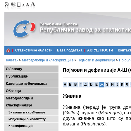
Република Српска
Републички завод за статистик
Статистичке области
Базa података
АКТУЕЛНОСТИ
Контак
Почетак
>
Методологије и класификације
>
Појмови и дефиниције
>
По обл
О Заводу
Појмови и дефиниције А-Ш (
Публикације
Календар публиковања
A
Б
В
Г
Д
Ђ
Е
Ж
З
И
Ј
К
Л
Обрасци
Живина
Методологије и
класификације
Живина (перад) је група до
(
Gallus
), пуране (
Meleagris
), па
Знакови и скраћенице
друга живина као што су пр
Извјештаји о квалитету
фазани (
Phasianus
).
Класификације