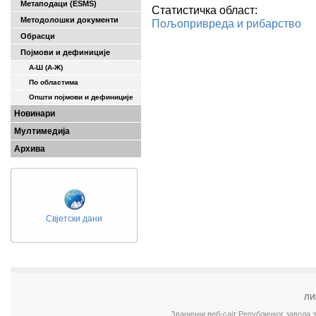
Метаподаци (ESMS)
Статистичка област:
Методолошки документи
Пољопривреда и рибарство
Обрасци
Појмови и дефиниције
А-Ш (A-Ж)
По областима
Општи појмови и дефиниције
Новинари
Мултимедија
Архива
Свјетски дани
ЛИ
Званични веб-сајт Републичког завода 