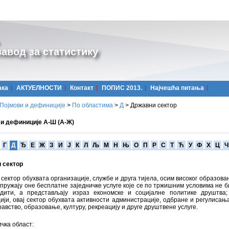
авод за статистику
ака
АКТУЕЛНОСТИ
Контакт
ПОПИС 2013.
Најчешћa питања
Појмови и дефиниције
>
По областима
>
Д
>
Државни сектор
 и дефиниције А-Ш (А-Ж)
Г
Д
Ђ
Е
Ж
З
И
Ј
К
Л
Љ
М
Н
Њ
О
П
Р
С
Т
Ћ
У
Ф
Х
Ц
Ч
 сектор
сектор обухвата организације, службе и друга тијела, осим високог образовањ
пружају оне бесплатне заједничке услуге које се по тржишним условима не б
едити, а представљају израз економске и социјалне политике друштва
ји, овај сектор обухвата активности администрације, одбране и регулисања
равство, образовање, културу, рекреацију и друге друштвене услуге.
чка област: