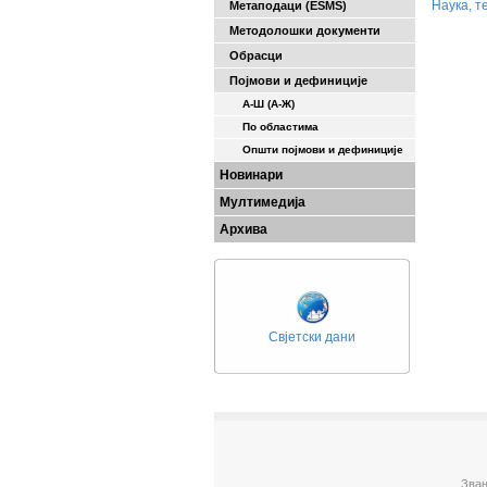
Наука, т
Метаподаци (ESMS)
Методолошки документи
Обрасци
Појмови и дефиниције
А-Ш (A-Ж)
По областима
Општи појмови и дефиниције
Новинари
Мултимедија
Архива
Свјетски дани
Зван