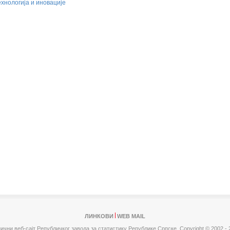
ехнологија и иновације
ЛИНКОВИ
WEB MAIL
ични веб-сајт Републичког завода за статистику Републике Српске,
Copyright © 2002 - 