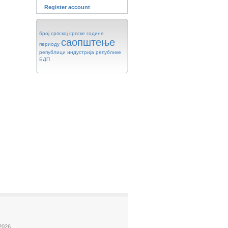
Register account
број
српској
српске
године
саопштење
периоду
републици
индустрија
републике
БДП
2026.