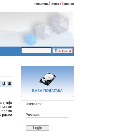
ћирилица
latinica
english
Џ
Ш
БАЗA ПОДАТАКА
а, која
Username:
и могле
; према
Password:
 јавног