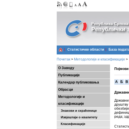
Република Српска
Републички з
Статистичке области
Базa подат
Почетак
>
Методологије и класификације
>
О Заводу
Појмови
Публикације
A
Б
В
Календар публиковања
Обрасци
Државни
Методологије и
Државни 
класификације
друштву 
обезбиј
Знакови и скраћенице
дефиници
реда; зд
Извјештаји о квалитету
Класификације
Статисти