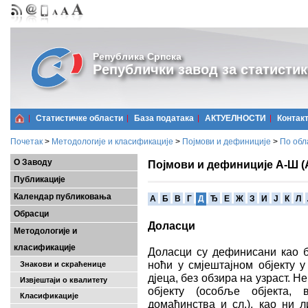
Република Српска
Републички завод за статистик
Статистичке области
Базa података
АКТУЕЛНОСТИ
Контак
Почетак
>
Методологије и класификације
>
Појмови и дефиниције
>
По обл
О Заводу
Појмови и дефиниције А-Ш (
Публикације
Календар публиковања
A
Б
В
Г
Д
Ђ
Е
Ж
З
И
Ј
К
Л
Обрасци
Доласци
Методологије и
класификације
Доласци су дефинисани као бр
ноћи у смјештајном објекту у
Знакови и скраћенице
дјеца, без обзира на узраст. Не
Извјештаји о квалитету
објекту (особље објекта, 
Класификације
домаћинства и сл.), као ни л