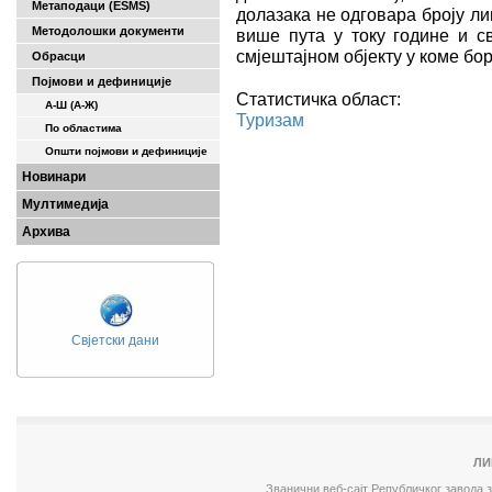
Метаподаци (ESMS)
долазака не одговара броју лиц
Методолошки документи
више пута у току године и св
смјештајном објекту у коме бо
Обрасци
Појмови и дефиниције
Статистичка област:
А-Ш (A-Ж)
Туризам
По областима
Општи појмови и дефиниције
Новинари
Мултимедија
Архива
Свјетски дани
ЛИ
Званични веб-сајт Републичког завода 