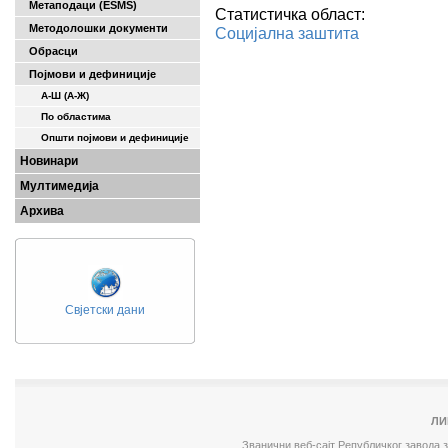
Метаподаци (ESMS)
Статистичка област:
Методолошки документи
Социјална заштита
Обрасци
Појмови и дефиниције
А-Ш (A-Ж)
По областима
Општи појмови и дефиниције
Новинари
Мултимедија
Архива
Свјетски дани
ЛИ
Званични веб-сајт Републичког завода 