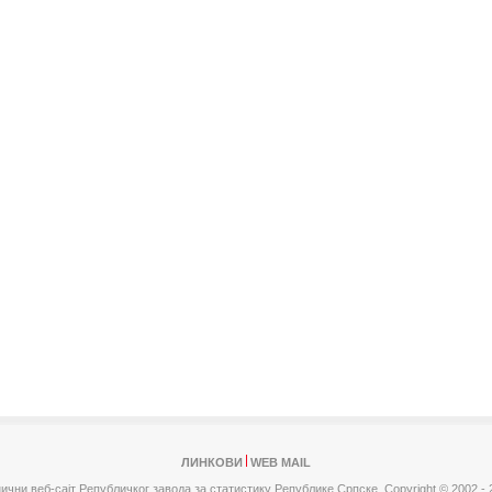
ЛИНКОВИ
WEB MAIL
ични веб-сајт Републичког завода за статистику Републике Српске,
Copyright © 2002 - 