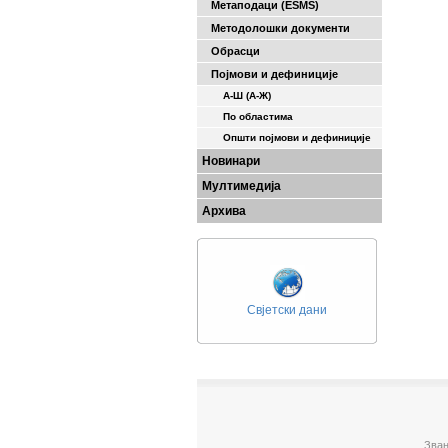
Метаподаци (ESMS)
Методолошки документи
Обрасци
Појмови и дефиниције
А-Ш (A-Ж)
По областима
Општи појмови и дефиниције
Новинари
Мултимедија
Архива
Свјетски дани
Зван