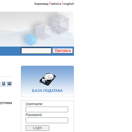
ћирилица
latinica
english
Џ
Ш
БАЗA ПОДАТАКА
путника
Username:
Password: