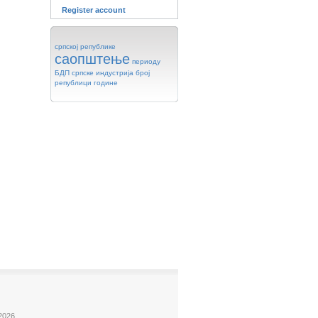
Register account
српској
републике
саопштење
периоду
БДП
српске
индустрија
број
републици
године
2026.