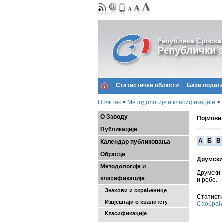
Република Српска
Републички з
Статистичке области
Базa подат
Почетак
>
Методологије и класификације
>
О Заводу
Појмови
Публикације
A
Б
В
Календар публиковања
Обрасци
Друмски
Методологије и
Друмски 
класификације
и робе.
Знакови и скраћенице
Статисти
Извјештаји о квалитету
Саобраћа
Класификације