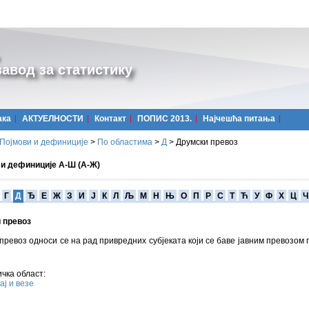
авод за статистику
ака
АКТУЕЛНОСТИ
Контакт
ПОПИС 2013.
Најчешћa питања
Појмови и дефиниције
>
По областима
>
Д
>
Друмски превоз
 и дефиниције А-Ш (А-Ж)
Г
Д
Ђ
Е
Ж
З
И
Ј
К
Л
Љ
М
Н
Њ
О
П
Р
С
Т
Ћ
У
Ф
Х
Ц
Ч
 превоз
превоз односи се на рад привредних субјеката који се баве јавним превозом 
чка област:
ј и везе