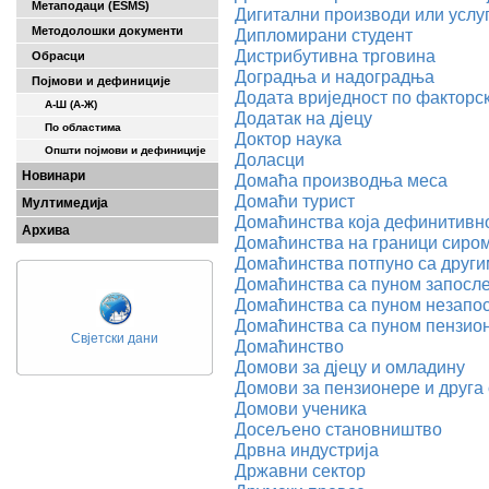
Метаподаци (ESMS)
Дигитални производи или услу
Методолошки документи
Дипломирани студент
Дистрибутивна трговина
Обрасци
Доградња и надоградња
Појмови и дефиниције
Додата вриједност по фактор
А-Ш (A-Ж)
Додатак на дјецу
По областима
Доктор наука
Општи појмови и дефиниције
Доласци
Новинари
Домаћа производња меса
Домаћи турист
Мултимедија
Домаћинства која дефинитивн
Архива
Домаћинства на граници сиро
Домаћинства потпуно са други
Домаћинства са пуном запосл
Домаћинства са пуном незапо
Домаћинства са пуном пензио
Свјетски дани
Домаћинство
Домови за дјецу и омладину
Домови за пензионере и друга
Домови ученика
Досељено становништво
Дрвнa индустријa
Државни сектор