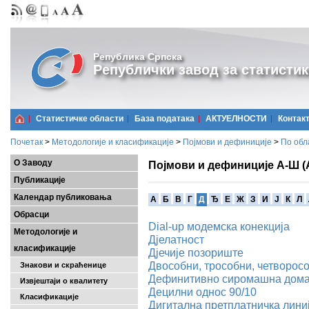
Република Српска
Републички завод за статистик
Статистичке области
Базa података
АКТУЕЛНОСТИ
Контак
Почетак
>
Методологије и класификације
>
Појмови и дефиниције
>
По обл
О Заводу
Појмови и дефиниције А-Ш (
Публикације
Календар публиковања
A
Б
В
Г
Д
Ђ
Е
Ж
З
И
Ј
К
Л
Обрасци
Dial-up модемска конекција
Методологије и
Дјелатност
класификације
Дјечије позориште
Двособни, трособни, четворос
Знакови и скраћенице
Дефинитивно сиромашна дома
Извјештаји о квалитету
Децилни однос 90/10
Класификације
Дигитaлна претплатничка линија 