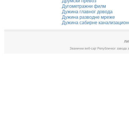
Друмски превоз
Дугометражни филм
Дужина главног довода
Дужина разводне мреже
Дужина сабирне канализацион
ЛИ
Званични веб-сајт Републичког завода 