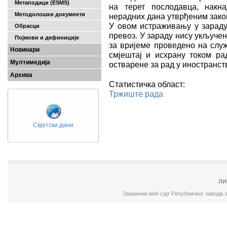
Метаподаци (ESMS)
на терет послодавца, накн
Методолошки документи
нерадних дана утврђеним закон
У овом истраживању у зараду 
Обрасци
превоз. У зараду нису укључе
Појмови и дефиниције
за вријеме проведено на служ
Новинари
смјештај и исхрану током ра
Мултимедија
остварене за рад у иностранств
Архива
Статистичка област:
Тржиште рада
Свјетски дани
ЛИ
Званични веб-сајт Републичког завода 