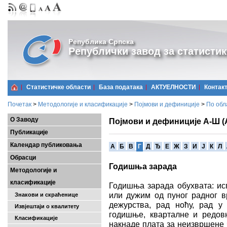
Република Српска
Републички завод за статистик
Статистичке области
Базa података
АКТУЕЛНОСТИ
Контак
Почетак
>
Методологије и класификације
>
Појмови и дефиниције
>
По обл
О Заводу
Појмови и дефиниције А-Ш (
Публикације
Календар публиковања
A
Б
В
Г
Д
Ђ
Е
Ж
З
И
Ј
К
Л
Обрасци
Годишњa зарадa
Методологије и
класификације
Годишњa зарадa обухвата: исп
или дужим од пуног радног в
Знакови и скраћенице
дежурства, рад ноћу, рад у
Извјештаји о квалитету
годишње, кварталне и редовн
Класификације
накнаде плата за неизвршене