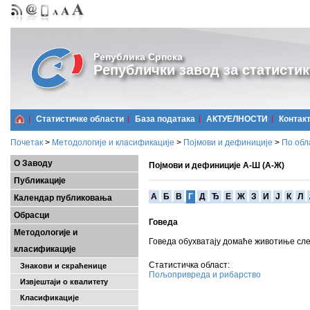
Република Српска
Републички завод за статистик
Статистичке области
Базa података
АКТУЕЛНОСТИ
Контак
Почетак
>
Методологије и класификације
>
Појмови и дефиниције
>
По обл
О Заводу
Појмови и дефиниције А-Ш (А-Ж)
Публикације
A
Б
В
Г
Д
Ђ
Е
Ж
З
И
Ј
К
Л
Календар публиковања
Обрасци
Говеда
Методологије и
Говеда обухватају домаће животиње сл
класификације
Статистичка област:
Знакови и скраћенице
Пољопривреда и рибарство
Извјештаји о квалитету
Класификације