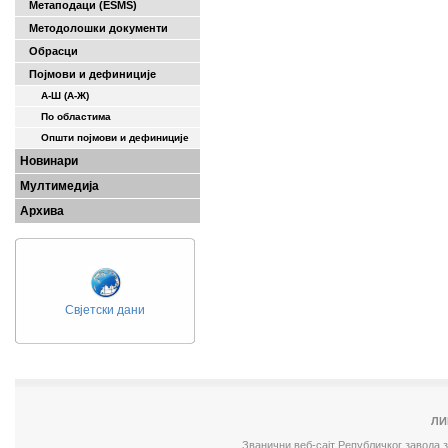
Метаподаци (ESMS)
Методолошки документи
Обрасци
Појмови и дефиниције
А-Ш (A-Ж)
По областима
Општи појмови и дефиниције
Новинари
Мултимедија
Архива
Свјетски дани
ЛИ
Званични веб-сајт Републичког завода 