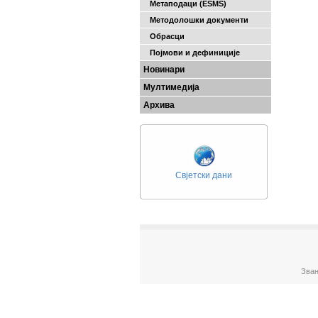
Метаподаци (ESMS)
Методолошки документи
Обрасци
Појмови и дефиниције
Новинари
Мултимедија
Архива
Свјетски дани
Зван