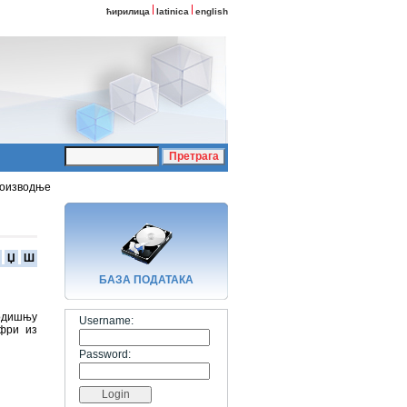
ћирилица
latinica
english
роизводње
Џ
Ш
БАЗA ПОДАТАКА
одишњу
Username:
ифри из
Password: