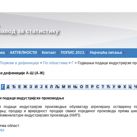
авод за статистику
ака
АКТУЕЛНОСТИ
Контакт
ПОПИС 2013.
Најчешћa питања
Појмови и дефиниције
>
По областима
>
Г
>
Годишњи подаци индустријске п
 и дефиниције А-Ш (А-Ж)
Г
Д
Ђ
Е
Ж
З
И
Ј
К
Л
Љ
М
Н
Њ
О
П
Р
С
Т
Ћ
У
Ф
Х
Ц
Ч
 подаци индустријске производње
 подаци индустријске производње обухватају агрегирану остварену г
дњу, продају и вриједност продаје сваког појединог производа према ш
Номенклатуре индустријских производа (НИП).
чка област:
ија