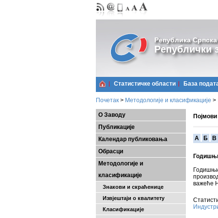
Република Српска
Републички з
Статистичке области
Базa подат
Почетак
>
Методологије и класификације
>
О Заводу
Појмови
Публикације
A
Б
В
Календар публиковања
Обрасци
Годишњи
Методологије и
Годишњи
класификације
произво
важеће 
Знакови и скраћенице
Извјештаји о квалитету
Статисти
Индустр
Класификације