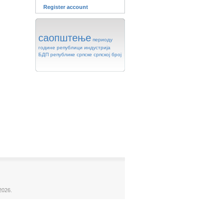
Register account
саопштење
периоду
године
републици
индустрија
БДП
републике
српске
српској
број
2026.