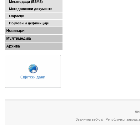
Метаподаци (ESMS)
Методолошки документи
Обрасци
Појмови и дефиниције
Новинари
Мултимедија
Архива
Свјетски дани
ЛИ
Званични веб-сајт Републичког завода 