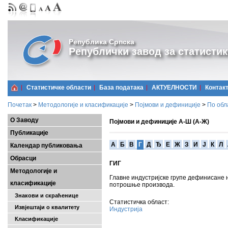
Република Српска
Републички завод за статистик
Статистичке области
Базa података
АКТУЕЛНОСТИ
Контак
Почетак
>
Методологије и класификације
>
Појмови и дефиниције
>
По обл
О Заводу
Појмови и дефиниције А-Ш (А-Ж)
Публикације
A
Б
В
Г
Д
Ђ
Е
Ж
З
И
Ј
К
Л
Календар публиковања
Обрасци
ГИГ
Методологије и
Главне индустријске групе дефинисане 
класификације
потрошње производа.
Знакови и скраћенице
Статистичка област:
Извјештаји о квалитету
Индустрија
Класификације