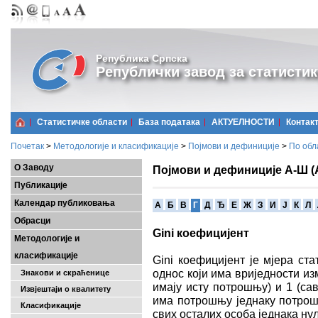
Република Српска
Републички завод за статистик
Статистичке области
Базa података
АКТУЕЛНОСТИ
Контак
Почетак
>
Методологије и класификације
>
Појмови и дефиниције
>
По обл
О Заводу
Појмови и дефиниције А-Ш (
Публикације
Календар публиковања
A
Б
В
Г
Д
Ђ
Е
Ж
З
И
Ј
К
Л
Обрасци
Gini коефицијент
Методологије и
класификације
Gini коефицијент је мјера ст
однос који има вриједности изм
Знакови и скраћенице
имају исту потрошњу) и 1 (сав
Извјештаји о квалитету
има потрошњу једнаку потрош
Класификације
свих осталих особа једнака нул