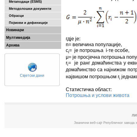
Метаподаци (ESMS)
Методолошки документи
Обрасци
Појмови и дефиниције
Новинари
Мултимедија
гдје је:
n= величина популације,
Архива
c
= је потрошња i-те особе,
i
μ= је просјечна потрошња попу
r
= је ранг домаћинства у екв
i
домаћинство са најнижом пот
Свјетски дани
највишом потрошњом r
једнако
i
Статистичка област:
Потрошња и услови живота
ЛИ
Званични веб-сајт Републичког завода 