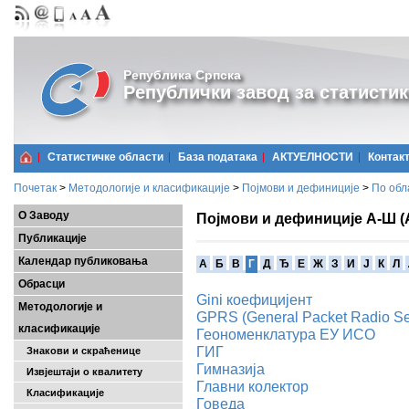
Република Српска
Републички завод за статистик
Статистичке области
Базa података
АКТУЕЛНОСТИ
Контак
Почетак
>
Методологије и класификације
>
Појмови и дефиниције
>
По обл
О Заводу
Појмови и дефиниције А-Ш (
Публикације
Календар публиковања
A
Б
В
Г
Д
Ђ
Е
Ж
З
И
Ј
К
Л
Обрасци
Gini коефицијент
Методологије и
GPRS (General Packet Radio Se
класификације
Геономенклатура ЕУ ИСО
ГИГ
Знакови и скраћенице
Гимназија
Извјештаји о квалитету
Главни колектор
Класификације
Говеда