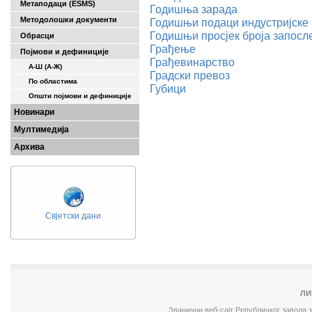
Метаподаци (ESMS)
Годишњa зарадa
Методолошки документи
Годишњи подаци индустријске
Годишњи просјек броја запосл
Обрасци
Грађење
Појмови и дефиниције
Грађевинарство
А-Ш (A-Ж)
Градски превоз
По областима
Губици
Општи појмови и дефиниције
Новинари
Мултимедија
Архива
Свјетски дани
ЛИ
Званични веб-сајт Републичког завода 