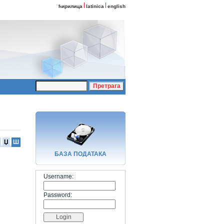
ћирилица
latinica
english
Џ
Ш
БАЗA ПОДАТАКА
Username:
Password: