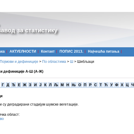
авод за статистику
ака
АКТУЕЛНОСТИ
Контакт
ПОПИС 2013.
Најчешћa питања
Појмови и дефиниције
>
По областима
>
Ш
>
Шибљаци
 и дефиниције А-Ш (А-Ж)
Г
Д
Ђ
Е
Ж
З
И
Ј
К
Л
Љ
М
Н
Њ
О
П
Р
С
Т
Ћ
У
Ф
Х
Ц
Ч
и
су деградирани стадијум шумске вегетације.
чка област:
во