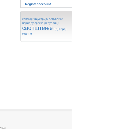
Register account
српској
индустрија
републике
периоду
српске
републици
саопштење
БДП
број
године
2026.