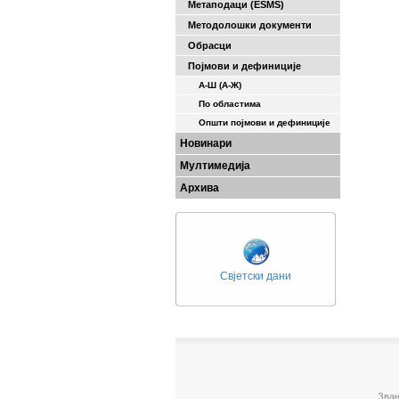
Метаподаци (ESMS)
Методолошки документи
Обрасци
Појмови и дефиниције
А-Ш (A-Ж)
По областима
Општи појмови и дефиниције
Новинари
Мултимедија
Архива
Свјетски дани
Зван