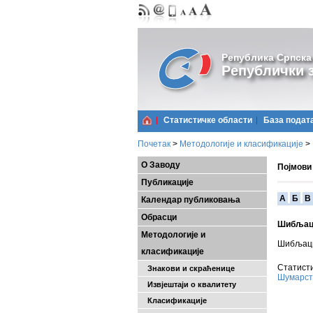
Република Српска
Републички з
Статистичке области
Базa подат
Почетак
>
Методологије и класификације
>
О Заводу
Појмови
Публикације
A
Б
В
Календар публиковања
Обрасци
Шибљац
Методологије и
Шибљаци 
класификације
Статисти
Знакови и скраћенице
Шумарст
Извјештаји о квалитету
Класификације