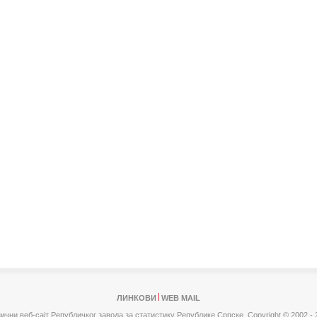
ЛИНКОВИ
WEB MAIL
ични веб-сајт Републичког завода за статистику Републике Српске,
Copyright © 2002 - 