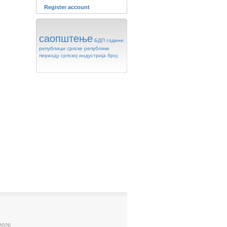
Register account
саопштење
БДП
године
републици
српске
републике
периоду
српској
индустрија
број
2026.