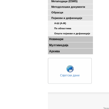
Метаподаци (ESMS)
Методолошки документи
Обрасци
Појмови и дефиниције
А-Ш (A-Ж)
По областима
Општи појмови и дефиниције
Новинари
Мултимедија
Архива
Свјетски дани
Зван