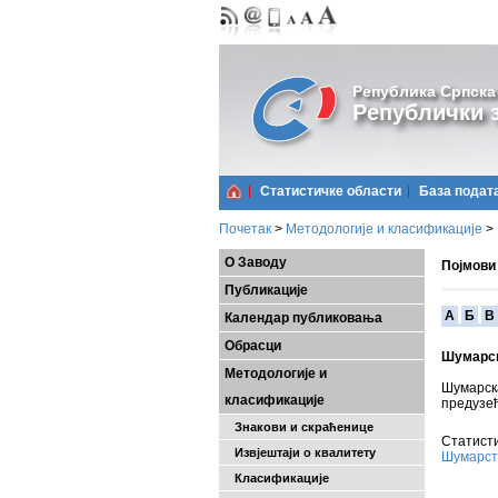
Република Српска
Републички з
Статистичке области
Базa подат
Почетак
>
Методологије и класификације
>
О Заводу
Појмови
Публикације
A
Б
В
Календар публиковања
Обрасци
Шумарск
Методологије и
Шумарск
класификације
предузећ
Знакови и скраћенице
Статисти
Извјештаји о квалитету
Шумарст
Класификације