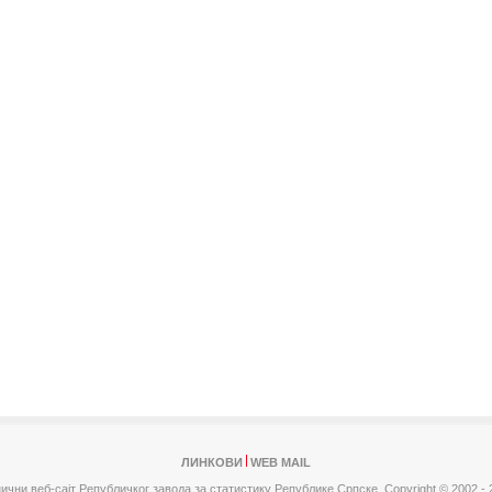
ЛИНКОВИ
WEB MAIL
ични веб-сајт Републичког завода за статистику Републике Српске,
Copyright © 2002 - 