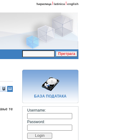
ћирилица
latinica
english
Џ
Ш
БАЗA ПОДАТАКА
вање те
Username:
Password: