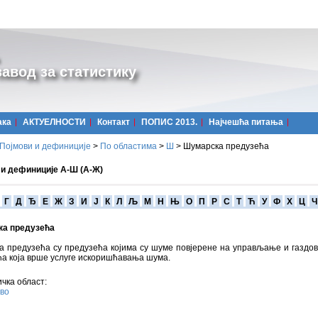
авод за статистику
ака
АКТУЕЛНОСТИ
Контакт
ПОПИС 2013.
Најчешћa питања
Појмови и дефиниције
>
По областима
>
Ш
>
Шумарска предузећа
 и дефиниције А-Ш (А-Ж)
Г
Д
Ђ
Е
Ж
З
И
Ј
К
Л
Љ
М
Н
Њ
О
П
Р
С
Т
Ћ
У
Ф
Х
Ц
Ч
а предузећа
а предузећа су предузећа којима су шуме повјерене на управљање и газдо
а која врше услуге искоришћавања шума.
чка област:
во